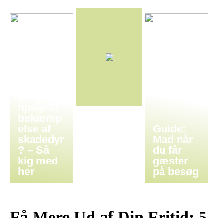
Har I
brug for
hjælp til
bekæmp
else af
Guide:
skadedyr
Mad når
? – Så
du får
kig med
gæster
her
på besøg
Få Mere Ud af Din Fritid: 5