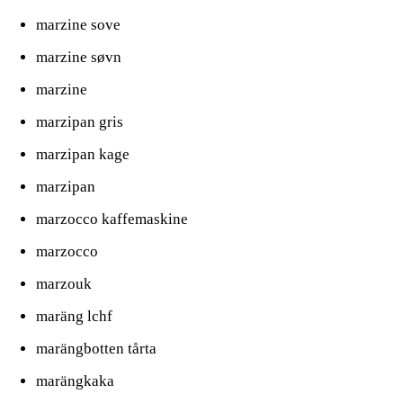
marzine sove
marzine søvn
marzine
marzipan gris
marzipan kage
marzipan
marzocco kaffemaskine
marzocco
marzouk
maräng lchf
marängbotten tårta
marängkaka