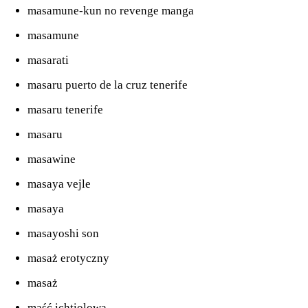
masamune-kun no revenge manga
masamune
masarati
masaru puerto de la cruz tenerife
masaru tenerife
masaru
masawine
masaya vejle
masaya
masayoshi son
masaż erotyczny
masaż
maść ichtiolowa