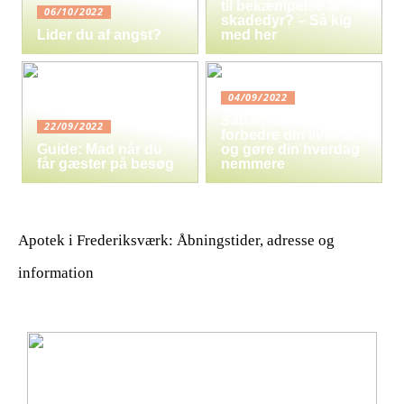
til bekæmpelse af
06/10/2022
skadedyr? – Så kig
Lider du af angst?
med her
04/09/2022
Sådan kan du
22/09/2022
forbedre din livsstil
Guide: Mad når du
og gøre din hverdag
får gæster på besøg
nemmere
Apotek i Frederiksværk: Åbningstider, adresse og
information