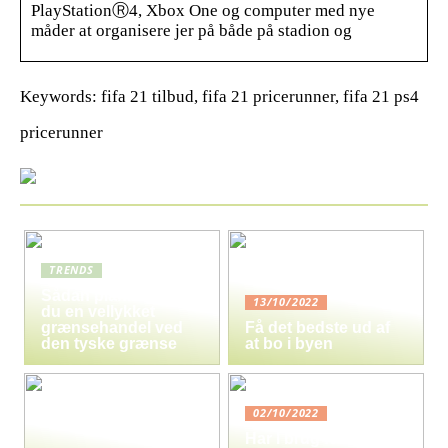
PlayStationⓇ4, Xbox One og computer med nye
måder at organisere jer på både på stadion og
Keywords: fifa 21 tilbud, fifa 21 pricerunner, fifa 21 ps4
pricerunner
TRENDS
Sådan planlægger
13/10/2022
du en vellykket
grænsehandel ved
Få det bedste ud af
den tyske grænse
at bo i byen
02/10/2022
Har I brug for hjælp