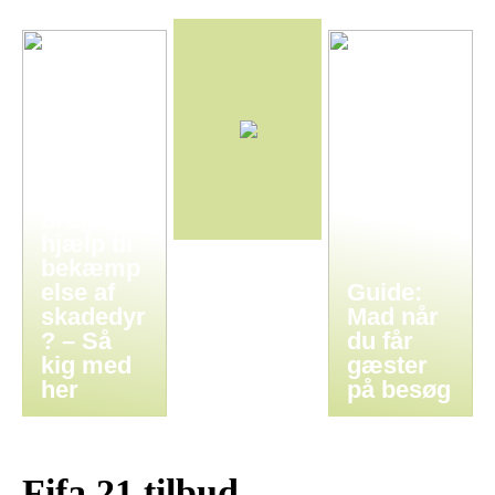
Har I
brug for
hjælp til
bekæmp
else af
Guide:
skadedyr
Mad når
? – Så
du får
kig med
gæster
her
på besøg
Fifa 21 tilbud