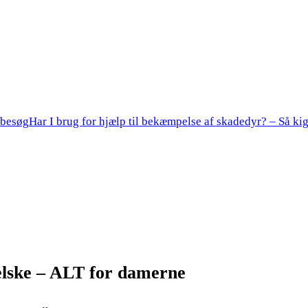
 besøg
Har I brug for hjælp til bekæmpelse af skadedyr? – Så ki
 elske – ALT for damerne