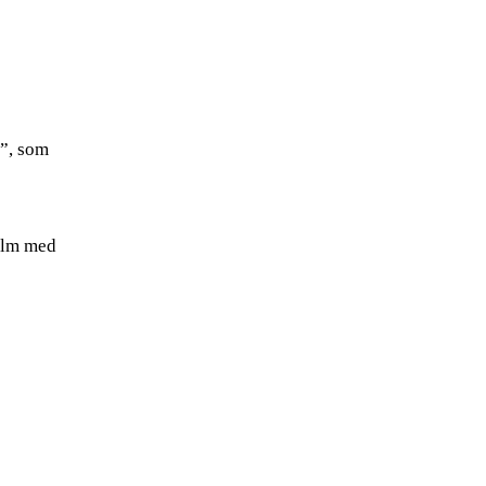
t”, som
film med