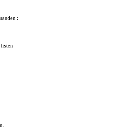
emanden :
listen
n.