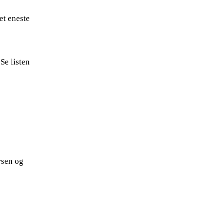
et eneste
Se listen
rsen og