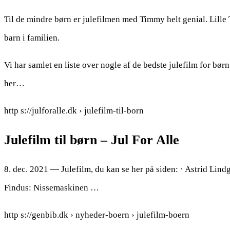
Til de mindre børn er julefilmen med Timmy helt genial. Lille Ti
barn i familien.
Vi har samlet en liste over nogle af de bedste julefilm for bør
her…
http s://julforalle.dk › julefilm-til-born
Julefilm til børn – Jul For Alle
8. dec. 2021 — Julefilm, du kan se her på siden: · Astrid Lind
Findus: Nissemaskinen …
http s://genbib.dk › nyheder-boern › julefilm-boern