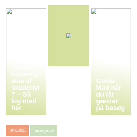
Har I
brug for
hjælp til
bekæmp
else af
Guide:
skadedyr
Mad når
? – Så
du får
kig med
gæster
her
på besøg
10/02/2022
Uncategorized