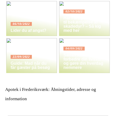
02/10/2022
Har I brug for hjælp
til bekæmpelse af
06/10/2022
skadedyr? – Så kig
Lider du af angst?
med her
04/09/2022
Sådan kan du
22/09/2022
forbedre din livsstil
Guide: Mad når du
og gøre din hverdag
får gæster på besøg
nemmere
Apotek i Frederiksværk: Åbningstider, adresse og
information